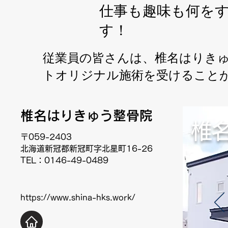
仕事も趣味も何を
す！
従業員の皆さんは、椎名はりきゅ
トオリジナル施術を受けること
椎名はりきゅう整骨院
椎
〒059-2403
北海道新冠郡新冠町字北星町16-26
TEL：0146-49-0489
https://www.shina-hks.work/